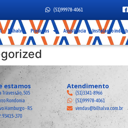
(51)99978-4061
l
Bilhalva
Produtos
Assistência
Instalação industr
gorized
e estamos
Atendimento
 Travessão, 505
(51)3341-8966
irro Rondonia
(51)99978-4061
vo Hamburgo - RS
vendas@bilhalva.com.br
: 93415-370