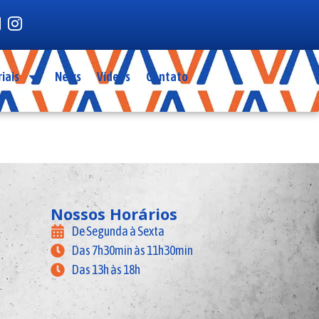
iais
News
Vídeos
Contato
Nossos Horários
De Segunda à Sexta
Das 7h30min às 11h30min
Das 13h às 18h