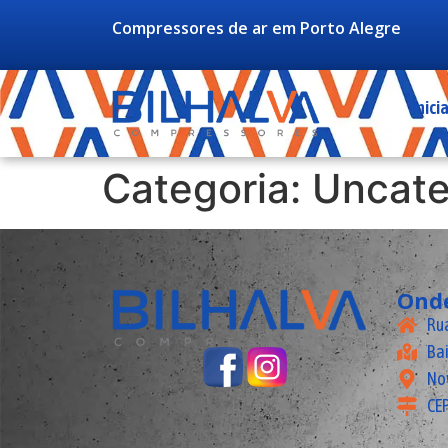
Compressores de ar em Porto Alegre
Inicia
Categoria:
Uncate
Ond
Rua
Ba
No
CEP